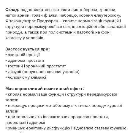
Склад:
водно-спиртові екстракти листя берези, кропиви,
квіток арніки, трави фіалки, чебрецю, кореня елеутерококу.
Фітоконцентрат Предзарен – сприяє нормалізації функцій і
структури передміхурової залози, інволюційної або запальної
природи, а також при полісистемній патології на фоні
клімаксу у чоловіків.
Застосовується при:
• зниженій ерекції
• аденома простати
• гострий і хронічний простатит
• дизурії (порушення сечовипускання)
• чоловічому клімаксі
Має сприятливий позитивний ефект:
• сприяє нормалізації функцій і структури передміхурової
залози
• покращує процеси метаболізму в клітинах передміхурової
залози
• при запальних та інволютивних процесах простати,
гіперплазії і аденомі
• зменшує ерективну дисфункцію і відновлює статеву функцію