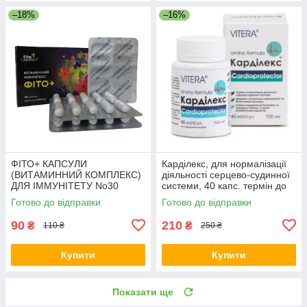
–18%
–16%
ФІТО+ КАПСУЛИ
Карділекс, для нормалізації
(ВИТАМИННИЙ КОМПЛЕКС)
діяльності серцево-судинної
ДЛЯ ІММУНІТЕТУ No30
системи, 40 капс. термін до
12.26
Готово до відправки
Готово до відправки
90
210
₴
₴
110 ₴
250 ₴
Купити
Купити
Показати ще