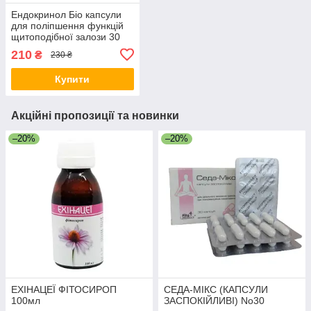
Ендокринол Біо капсули
для поліпшення функцій
щитоподібної залози 30
шт. термін до 25.03.28
210
₴
230 ₴
Купити
Акційні пропозиції та новинки
–20%
–20%
ЕХІНАЦЕЇ ФІТОСИРОП
СЕДА-МІКС (КАПСУЛИ
100мл
ЗАСПОКІЙЛИВІ) No30