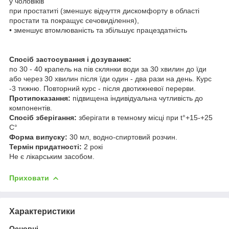
у чоловіків
при простатиті (зменшує відчуття дискомфорту в області
простати та покращує сечовиділення),
• зменшує втомлюваність та збільшує працездатність
Спосіб застосування і дозування:
по 30 - 40 крапель на пів склянки води за 30 хвилин до їди
або через 30 хвилин після їди один - два рази на день. Курс
-3 тижню. Повторний курс - після двотижневої перерви.
Протипоказання:
підвищена індивідуальна чутливість до
компонентів.
Спосіб зберігання:
зберігати в темному місці при t°+15-+25
C°
Форма випуску:
30 мл, водно-спиртовий розчин.
Термін придатності:
2 рокі
Не є лікарським засобом.
Приховати
Характеристики
Основні