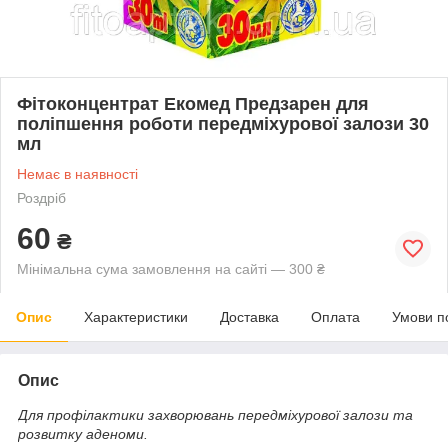
Фітоконцентрат Екомед Предзарен для
поліпшення роботи передміхурової залози 30
мл
Немає в наявності
Роздріб
60
₴
Мінімальна сума замовлення на сайті — 300 ₴
Опис
Характеристики
Доставка
Оплата
Умови п
Опис
Для профілактики захворювань передміхурової залози та
розвитку аденоми.