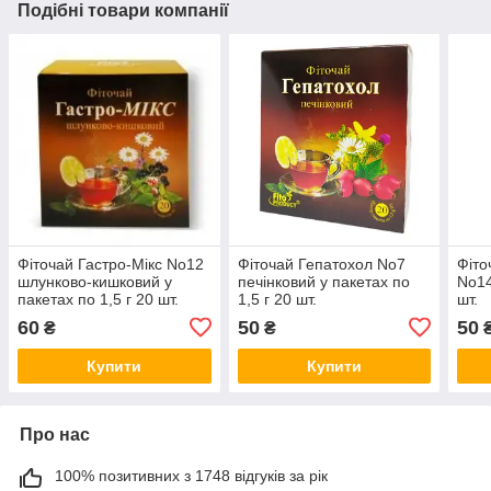
Подібні товари компанії
Фіточай Гастро-Мікс No12
Фіточай Гепатохол No7
Фіто
шлунково-кишковий у
печінковий у пакетах по
No14
пакетах по 1,5 г 20 шт.
1,5 г 20 шт.
шт.
60
50
50
₴
₴
Купити
Купити
Про нас
100% позитивних з 1748 відгуків за рік