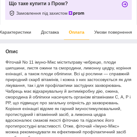
Що таке купити з Пром?
Замовлення під захистом
Характеристики
Доставка
Оплата
Умови повернення
Опис
Фіточай No 11 імуно-Мікс міститьтраву чебрецю, плоди
шипшини, листя ожини та смородини, лимонну цедру, коріння
ехінацеї, а також плоди обліпихи. Всі ці рослини — справжній
природний скарб вітамінів, і кожна з них застосовується як для
лікування, так і для профілактики застудних захворювань.
Чабрець має відхаркувальну й антимікробну дію, ожина,
смородина й обліпихи насичують організм вітамінами С, А, P і
PP, що підвищує про загальну опірність до захворювань.
Коріння ехінацеї відоме як гарний імуностимулювальний,
протистудний і вітамінний засіб, а лимонна цедра
вдосконалює смакові якості фіточаю та підсилює його
протипростудні властивості. Отже, фіточай «Імуно-Мікс»
можна рекомендувати як ефективний профілактичний засіб