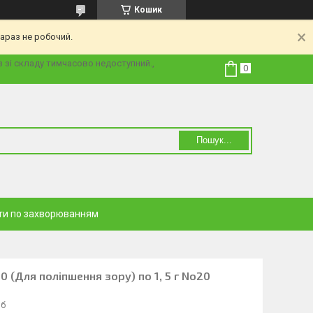
Кошик
араз не робочий.
з зі складу тимчасово недоступний.,
Пошук...
ти по захворюванням
0 (Для поліпшення зору) по 1, 5 г No20
іб