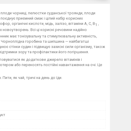
і плоди чорниці, пелюстки суданської троянди, плоди
поєднує приємний смак і цілий набір корисних
ор, органічні кислоти, мідь, залізо, вітаміни А, С, В
,
1
 новоутворень. Всі ці корисні речовини надійно
онник має тонізувальну та стимулювальну активність,
. Чорноплідна горобина та шипшина — найбагатші
цнює стінки судин і підвищує захисні сили організму, також
 підтримки зору та профілактики його погіршення.
овуватися як додаткове джерело вітамінів і
тером або переносять постійні навантаження на очі. Це
Пити, як чай, тричі на день до їди.
укт