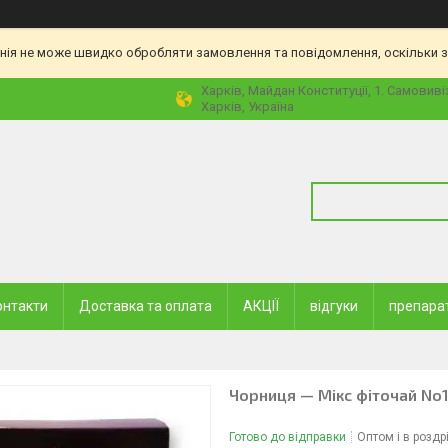
нія не може швидко обробляти замовлення та повідомлення, оскільки з
Харків, Майдан Конституції, 1. Самовиві
Харків, Україна
онтакти
Доставка та оплата
АКЦІЇ
відгуки
препара
Чорниця — Мікс фіточай No1
Готово до відправки
Оптом і в роздр