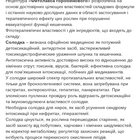
Рецептура «
Фитолакса горобинового
» розроблена на
основі достовірних цілющих властивостей складових формули
і останніх науково-дослідних даних в області застосування і
терапевтичного ефекту цих рослин при порушенні
евакуаторної функції кишечника.
Фітотерапевтичні властивості і дія інгредієнтів, що входять до
складу:
Солодка
– визнана офіційною медициною як потужний
детоксикаційний, антидотное засіб, застережливий
токсикодистрофические ураження шлунка та кишечника.
Антитоксична активність достовірно висока по відношенню до
хімічних отрут, токсинів, вірусів, бактерій; ефективна солодка
для пом'якшення інтоксикації, побічних дій медикаментів.
У солодки широкий спектр протизапальних властивостей, не
тільки для бронхолегеневої системи, вона затребувана при
гастритах, ентероколітах, гепатитах, панкреатитах. При
злоякісних пухлинах провідну роль відіграють детоксикаційні
та імуномодулюючі властивості солодки.
Необхідна солодка для нирок, як засіб усунення синдрому
інтоксикації при нефритах, гіперазотемії.
Солодка цінується, як рослина перешкоджає старінню, як
засіб захисту від побутових, харчових і хімічних шкідливостей,
як коректор метаболізму, регулятор захисних реакцій, що
інгібують процеси перекисного окислення ліпідів.