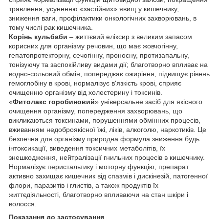
травлення, усуненню «застійних» явищ у кишечнику,
зниження ваги, профілактики онкологічних захворювань, в
тому числі рак кишечника.
Корінь кульбаби
– життєвий еліксир з великим запасом
корисних для організму речовин, що має жовчогінну,
гепатопротекторну, сечогінну, проносну, протизапальну,
тонізуючу та заспокійливу видами дії; благотворно впливає на
водно-сольовий обмін, попереджає ожиріння, підвищує рівень
гемоглобіну в крові, нормалізує в'язкість крові, сприяє
очищенню організму від холестерину і токсинів.
«
Фитолакс горобиновий
» універсальне засіб для якісного
очищення організму, попередження захворювань, що
викликаються токсинами, порушеннями обмінних процесів,
вживанням недоброякісної їжі, ліків, алкоголю, наркотиків. Це
безпечна для організму природна формула зниження будь
інтоксикації, виведення токсичних метаболітів, їх
знешкодження, нейтралізації гнильних процесів в кишечнику.
Нормалізує перистальтику і моторну функцію, препарат
активно захищає кишечник від спазмів і дискінезій, патогенної
флори, паразитів і глистів, а також продуктів їх
життєдіяльності, благотворно впливаючи на стан шкіри і
волосся.
Показання до застосування