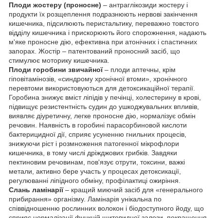
Плоди жостеру (проносне)
– антраглікозиди жостеру і
продукти їх розщеплення подразнюють нервові закінчення
кишечника, підсилюють перистальтику, переважно товстого
відділу кишечника і прискорюють його спорожнення, надають
м'яке проносне дію, ефективна при атонічних і спастичних
запорах. Жостір – патентований проносний засіб, що
стимулює моторику кишечника.
Плоди горобини звичайної
– плоди аптечны, крім
гіповітамінозів, «синдрому хронічної втоми», хронічного
перевтоми використовуються для детоксикаційної терапії.
Горобина знижує вміст ліпідів у печінці, холестерину в крові,
підвищує резистентність судин до ушкоджувальних впливів,
виявляє діуретичну, легке проносне дію, нормалізує обмін
речовин. Наявність в горобині парасорбиновой кислоти
бактерицидної дії, сприяє усуненню гнильних процесів,
знижуючи ріст і розмноження патогенної мікрофлори
кишечника, в тому числі дріжджових грибків. Завдяки
пектиновим речовинам, пов'язує отрути, токсини, важкі
метали, активно бере участь у процесах детоксикації,
регулюванні ліпідного обміну, профілактиці ожиріння.
Слань ламінарії
– кращий миючий засіб для «генерального
прибирання» організму. Ламінарія унікальна по
співвідношенню рослинних волокон і біодоступного йоду, що
сприяє нормалізації функцій щитовидної залози, покращення