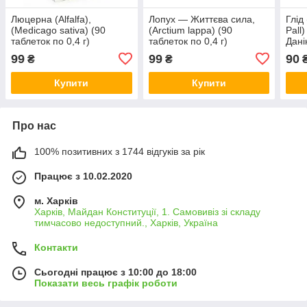
Люцерна (Alfalfa),
Лопух — Життєва сила,
Глід
(Medicago sativa) (90
(Arctium lappa) (90
Pall)
таблеток по 0,4 г)
таблеток по 0,4 г)
Дан
99
99
90
₴
₴
Купити
Купити
Про нас
100% позитивних з 1744 відгуків за рік
Працює з 10.02.2020
м. Харків
Харків, Майдан Конституції, 1. Самовивіз зі складу
тимчасово недоступний., Харків, Україна
Контакти
Сьогодні працює з 10:00 до 18:00
Показати весь графік роботи