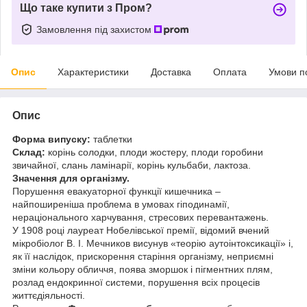
Що таке купити з Пром?
Замовлення під захистом
Опис
Характеристики
Доставка
Оплата
Умови п
Опис
Форма випуску:
таблетки
Склад:
корінь солодки, плоди жостеру, плоди горобини
звичайної, слань ламінарії, корінь кульбаби, лактоза.
Значення для організму.
Порушення евакуаторної функції кишечника –
найпоширеніша проблема в умовах гіподинамії,
нераціонального харчування, стресових перевантажень.
У 1908 році лауреат Нобелівської премії, відомий вчений
мікробіолог В. І. Мечников висунув «теорію аутоінтоксикації» і,
як її наслідок, прискорення старіння організму, неприємні
зміни кольору обличчя, поява зморшок і пігментних плям,
розлад ендокринної системи, порушення всіх процесів
життєдіяльності.