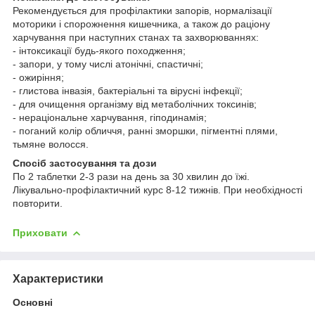
Рекомендується для профілактики запорів, нормалізації
моторики і спорожнення кишечника, а також до раціону
харчування при наступних станах та захворюваннях:
- інтоксикації будь-якого походження;
- запори, у тому числі атонічні, спастичні;
- ожиріння;
- глистова інвазія, бактеріальні та вірусні інфекції;
- для очищення організму від метаболічних токсинів;
- нераціональне харчування, гіподинамія;
- поганий колір обличчя, ранні зморшки, пігментні плями,
тьмяне волосся.
Спосіб застосування та дози
По 2 таблетки 2-3 рази на день за 30 хвилин до їжі.
Лікувально-профілактичний курс 8-12 тижнів. При необхідності
повторити.
Приховати
Характеристики
Основні