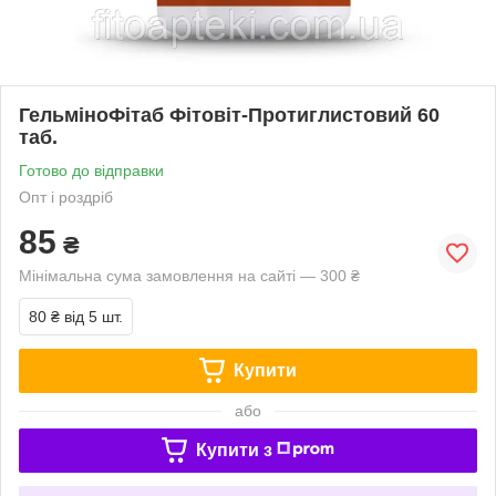
ГельміноФітаб Фітовіт-Протиглистовий 60
таб.
Готово до відправки
Опт і роздріб
85
₴
Мінімальна сума замовлення на сайті — 300 ₴
80 ₴
від 5 шт.
Купити
або
Купити з