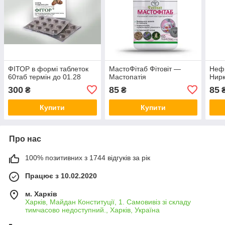
ФІТОР в формі таблеток
МастоФітаб Фітовіт —
Нефр
60таб термін до 01.28
Мастопатія
Нир
300
85
85
₴
₴
Купити
Купити
Про нас
100% позитивних з 1744 відгуків за рік
Працює з 10.02.2020
м. Харків
Харків, Майдан Конституції, 1. Самовивіз зі складу
тимчасово недоступний., Харків, Україна