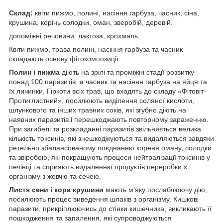
Склад:
квіти пижмо, полині, насіння гарбуза, часник, сіна,
крушина, корінь солодки, оман, зверобій, деревій.
допоміжні речовини: лактоза, крохмаль.
Квіти пижмо, трава полині, насіння гарбуза та часник
складають основу фітокомпозиції.
Полин і пижма
діють на зрілі та проміжні стадії розвитку
понад 100 паразитів, а часник та насіння гарбуза на яйця та
їх личинки. Гіркоти всіх трав, що входять до складу «Фітовіт-
Протиглистний», посилюють виділення соляної кислоти,
шлункового та інших травних соків, які згубно діють на
наявних паразитів і перешкоджають повторному зараженню.
При загибелі та розкладанні паразитів звільняється велика
кількість токсинів, які знешкоджуються та видаляються завдяки
ретельно збалансованому поєднанню кореня оману, солодки
та звіробою, які покращують процеси нейтралізації токсинів у
печінці та сприяють видаленню продуктів переробки з
організму з жовчю та сечею.
Листя сени і кора крушини
мають м’яку послаблюючу дію,
посилюють процес виведення шлаків з організму. Кишкові
паразити, прикріплюючись до стінки кишечника, викликають її
пошкодження та запалення, які супроводжуються