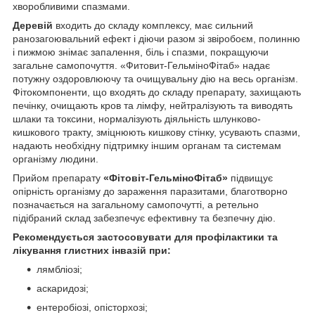
хворобливими спазмами.
Деревій
входить до складу комплексу, має сильний
ранозагоювальний ефект і діючи разом зі звіробоєм, полинню
і пижмою знімає запалення, біль і спазми, покращуючи
загальне самопочуття. «Фитовит-ГельміноФітаб» надає
потужну оздоровлюючу та очищувальну дію на весь організм.
Фітокомпоненти, що входять до складу препарату, захищають
печінку, очищають кров та лімфу, нейтралізують та виводять
шлаки та токсини, нормалізують діяльність шлунково-
кишкового тракту, зміцнюють кишкову стінку, усувають спазми,
надають необхідну підтримку іншим органам та системам
організму людини.
Прийом препарату
«Фітовіт-ГельміноФітаб»
підвищує
опірність організму до зараження паразитами, благотворно
позначається на загальному самопочутті, а ретельно
підібраний склад забезпечує ефективну та безпечну дію.
Рекомендується застосовувати для профілактики та
лікування глистних інвазій при:
лямбліозі;
аскаридозі;
ентеробіозі, опісторхозі;