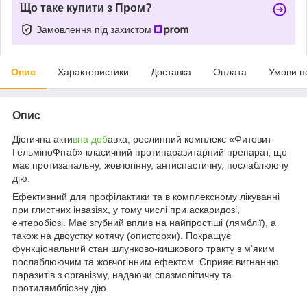
Що таке купити з Пром?
Замовлення під захистом
Опис
Характеристики
Доставка
Оплата
Умови п
Опис
Дієтична акти
вна доб
авка, рослинний комплекс «Фитовит-
ГельміноФітаб» класичний протипаразитарний препарат, що
має протизапальну, жовчогінну, антиспастичну, послаблюючу
дію.
Ефективний для профілактики та в комплексному лікуванні
при глистних інвазіях, у тому числі при аскаридозі,
ентеробіозі. Має згубний вплив на найпростіші (лямблії), а
також на двоустку котячу (описторхи). Покращує
функціональний стан шлунково-кишкового тракту з м’яким
послаблюючим та жовчогінним ефектом. Сприяє вигнанню
паразитів з організму, надаючи спазмолітичну та
протилямбліозну дію.