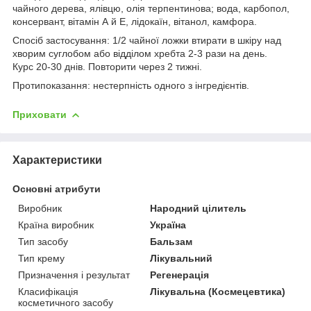
чайного дерева, ялівцю, олія терпентинова; вода, карбопол,
консервант, вітамін А й Е, лідокаїн, вітанол, камфора.
Спосіб застосування: 1/2 чайної ложки втирати в шкіру над
хворим суглобом або відділом хребта 2-3 рази на день.
Курс 20-30 днів. Повторити через 2 тижні.
Протипоказання: нестерпність одного з інгредієнтів.
Приховати
Характеристики
Основні атрибути
Виробник
Народний цілитель
Країна виробник
Україна
Тип засобу
Бальзам
Тип крему
Лікувальний
Призначення і результат
Регенерація
Класифікація
Лікувальна (Космецевтика)
косметичного засобу