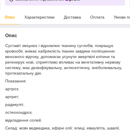
Опис
Характеристики
Доставка
Оплата
Умови п
Опис
Суставіт зміцнює і відновлює тканину суглобів, покращує
кровообіг, знімає набряклість тканин завдяки поліпшенню
венозного відтоку, допомагає усунути змертвілі клітини та
регенерує нові, сприятливо впливає на вегетативну нервову
систему, має дезінфікувальну, антисептичну, знеболювальну,
протизапальну дію.
Показання:
артроз;
артрит;
радикуліт;
остеохондроз;
відкладення солей.
Склад: жовч ведмедика, ефірні олії: ялиці, евкаліпта, шавлії,