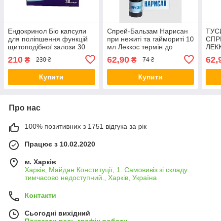
Ендокринол Біо капсули
Спрей-Бальзам Нарисан
ТУС
для поліпшення функцій
при нежиті та гаймориті 10
СПР
щитоподібної залози 30
мл Леккос термін до
ЛЕКК
шт. термін до 25.03.28
01.2027
01.2
210
62,90
62,
₴
₴
230 ₴
74 ₴
Купити
Купити
Про нас
100% позитивних з 1751 відгука за рік
Працює з 10.02.2020
м. Харків
Харків, Майдан Конституції, 1. Самовивіз зі складу
тимчасово недоступний., Харків, Україна
Контакти
Сьогодні вихідний
Показати весь графік роботи