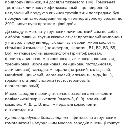
приплоду (личинок, які досягли тижневого віку). Гомогенат
третневых личинок лиофилизованный – це природний
натуральний продукт з личинок трутнів який попередньо був
просушений заморожуванням при температурному режимі до
30°С нижче нуля протягом цілої доби.
До складу гомогенату трутневих личинок, який сам по собі є
ембріон личинки трутня включаються: протеїновий компонент
у натуральному вигляді, складні вуглеводи, жирні кислоти,
вітамінний комплекс (-токоферол, -каротин, В1, В2, В3, В5,
В6), життєвоважливі амінокислоти (триптофановая,
фенилаланиновая, метиониновая, лизиновая, валиновая,
треониновая, изолейциновая, лейцинова, гистидиновая,
аргининовая), складові мінерали (натрієвий, кальцієвий,
магнієвий, цинковий, марганцевий, елементи, мідь, інші),
гормони статевої системи (тестостероновый,
прогестероновый).
Масло зародків пшениці включає незамінні амінокислоти,
полінасичені жирні кислоти (омега-3, 6, 9), вітамінний
комплекс А, Д, Е, В, інші, мінеральні компоненти,
антиоксиданти.
Купити продукти бджільництва
– фитосвечи з трутневим
гомогенатом і натуральним маслом зародків пшениці коштує