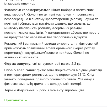
із зародків пшениці.
Фитосвечи характеризуються цілим набором позитивних
властивостей: біологічно активні компоненти проникають
безпосередньо в систему кровотворення (в обхід шлунка та
печінки) і вбираються настільки швидко, що зводить до
мінімуму ймовірність розвитку алергічних реакцій і
несприятливих наслідків; їх використання абсолютно просте,
не представляє небезпеки без хворобливих відчуттів.
Ректальний і вагінальний методи використання фитосвечей
примножують позитивний ефект орального (через ротову
порожнину) і внутрішньом'язового прийому біологічно
активних компонентів.
Форма випуску:
свічки-супозиторії вагою 2,2 гр.
Спосіб зберігання:
фитосвечи зберігаються в рідній упаковці
з температурним режимом, що не перевищує 25°С. Слід
уникати попадання прямого сонячного світла. Упаковку з
фитосвечами слід тримати в холодильній камері.
Термін зберігання:
2 роки з моменту виробництва.
Приховати