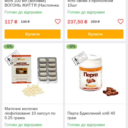
молі 100 мл (вогнівки)
Фіто свічки з прополісом
ВОГОНЬ ЖИТТЯ (Настоянка
10шт
личинок воскової молі)
Готово до відправки
Готово до відправки
термін до 04.27
117
237,50
₴
₴
130 ₴
250 ₴
Купити
Купити
–5%
–5%
Маточне молочко
ліофілізоване 10 капсул по
Перга Бджолиний хліб 40
0.25 грама
грам
Готово до відправки
Готово до відправки