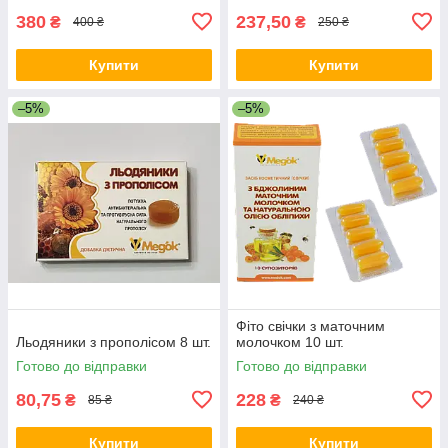
380
237,50
₴
₴
400 ₴
250 ₴
Купити
Купити
–5%
–5%
Фіто свічки з маточним
Льодяники з прополісом 8 шт.
молочком 10 шт.
Готово до відправки
Готово до відправки
80,75
228
₴
₴
85 ₴
240 ₴
Купити
Купити