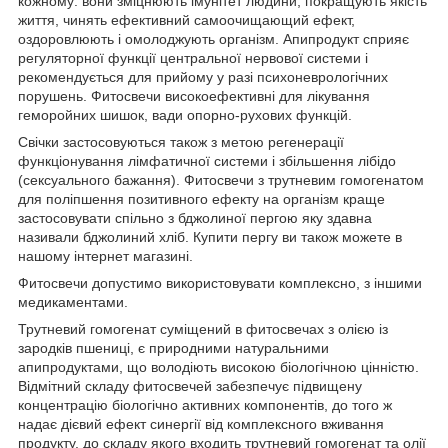
кожному: вони зміцнюють імунітет людини, покращують якість
життя, чинять ефективний самоочищающий ефект,
оздоровлюють і омолоджують організм. Апипродукт сприяє
регуляторної функції центральної нервової системи і
рекомендується для прийому у разі психоневрологічних
порушень. Фитосвечи високоефективні для лікування
геморойних шишок, вади опорно-рухових функцій.
Свічки застосовуються також з метою регенерації
функціонування лімфатичної системи і збільшення лібідо
(сексуального бажання). Фитосвечи з трутневим гомогенатом
для поліпшення позитивного ефекту на організм краще
застосовувати спільно з бджолиної пергою яку здавна
називали бджолиний хліб. Купити пергу ви також можете в
нашому інтернет магазині.
Фитосвечи допустимо використовувати комплексно, з іншими
медикаментами.
Трутневий гомогенат суміщений в фитосвечах з олією із
зародків пшениці, є природними натуральними
апипродуктами, що володіють високою біологічною цінністю.
Відмітний складу фитосвечей забезпечує підвищену
концентрацію біологічно активних компонентів, до того ж
надає дієвий ефект синергії від комплексного вживання
продукту, до складу якого входить трутневий гомогенат та олії