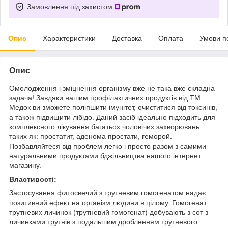
Замовлення під захистом
Опис
Характеристики
Доставка
Оплата
Умови п
Опис
Омолодження і зміцнення організму вже не така вже складна
задача! Завдяки нашим профілактичних продуктів від ТМ
Медок ви зможете поліпшити імунітет, очиститися від токсинів,
а також підвищити лібідо. Даний засіб ідеально підходить для
комплексного лікування багатьох чоловічих захворювань
таких як: простатит, аденома простати, геморой.
Позбавляйтеся від проблем легко і просто разом з самими
натуральними продуктами бджільництва нашого інтернет
магазину.
Властивості:
Застосування фитосвечий з трутневим гомогенатом надає
позитивний ефект на організм людини в цілому. Гомогенат
трутневих личинок (трутневий гомогенат) добувають з сот з
личинками трутнів з подальшим дробленням трутневого