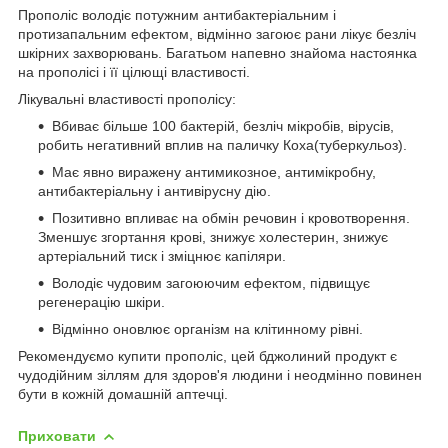
Прополіс володіє потужним антибактеріальним і
протизапальним ефектом, відмінно загоює рани лікує безліч
шкірних захворювань. Багатьом напевно знайома настоянка
на прополісі і її цілющі властивості.
Лікувальні властивості прополісу:
Вбиває більше 100 бактерій, безліч мікробів, вірусів,
робить негативний вплив на паличку Коха(туберкульоз).
Має явно виражену антимикозное, антимікробну,
антибактеріальну і антивірусну дію.
Позитивно впливає на обмін речовин і кровотворення.
Зменшує згортання крові, знижує холестерин, знижує
артеріальний тиск і зміцнює капіляри.
Володіє чудовим загоюючим ефектом, підвищує
регенерацію шкіри.
Відмінно оновлює організм на клітинному рівні.
Рекомендуємо купити прополіс, цей бджолиний продукт є
чудодійним зіллям для здоров'я людини і неодмінно повинен
бути в кожній домашній аптечці.
Приховати