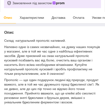
Замовлення під захистом
Опис
Характеристики
Доставка
Оплата
Умови п
Опис
Склад: натуральний прополіс нативний.
Напевно одне із самих незвичайних, на думку наших покупців
у магазині, але в той же час одне з найбільш ефективних
засобів. Дуже приємний на смак натуральний прополіс
кусковий позбавить вас від болю, очистить ваш організм і
наситить його всіма необхідними вітамінами. Купуйте
натуральний прополіс кусковий і зробіть профілактику не
тільки результативним, але й смачною!
Прополіс — ще один подарунок людині від природи, продукт
важкого, але в той же час дружнього праці бджолиної сім'ї. Як
не дивно, але до цих пір точно не відомо його точне
походження. Прийнято вважати, що це клейкі або смолисті
речовини зняті бджолами з бруньок дерев, змішані з
унікальним бджолиним ферментом і воском.