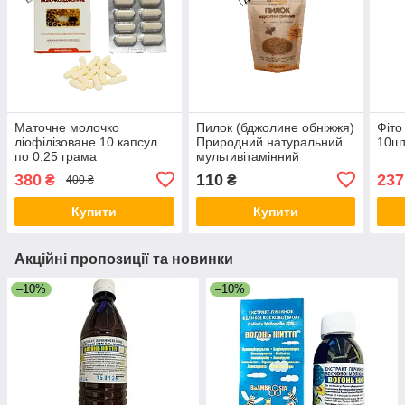
Маточне молочко
Пилок (бджолине обніжжя)
Фіто
ліофілізоване 10 капсул
Природний натуральний
10ш
по 0.25 грама
мультивітамінний
комплекс Вага: 100 грам
380
110
237
₴
₴
400 ₴
Купити
Купити
Акційні пропозиції та новинки
–10%
–10%