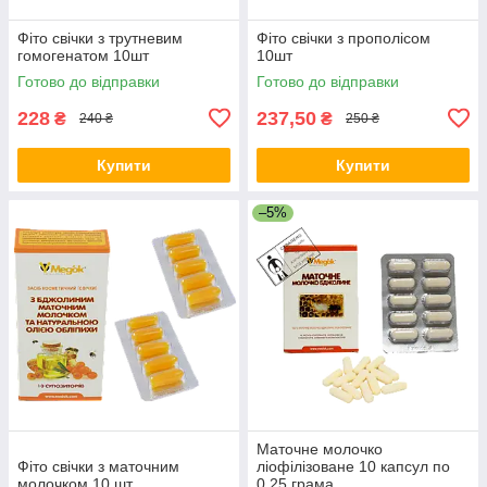
Фіто свічки з трутневим
Фіто свічки з прополісом
гомогенатом 10шт
10шт
Готово до відправки
Готово до відправки
228
237,50
₴
₴
240 ₴
250 ₴
Купити
Купити
–5%
Маточне молочко
Фіто свічки з маточним
ліофілізоване 10 капсул по
молочком 10 шт.
0.25 грама