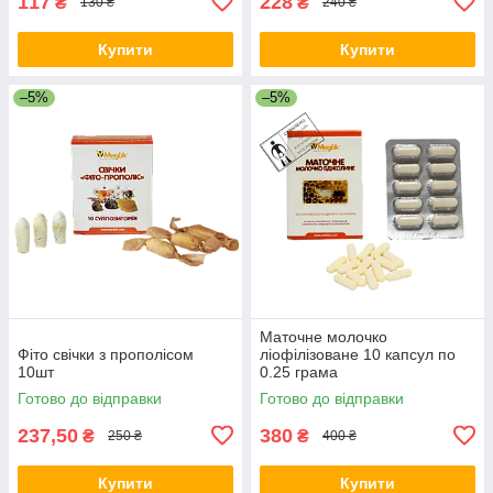
117
228
₴
₴
130 ₴
240 ₴
Купити
Купити
–5%
–5%
Маточне молочко
Фіто свічки з прополісом
ліофілізоване 10 капсул по
10шт
0.25 грама
Готово до відправки
Готово до відправки
237,50
380
₴
₴
250 ₴
400 ₴
Купити
Купити