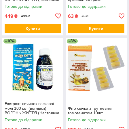
личинок воскової молі)
Готово до відправки
Готово до відправки
термін до 04.27
449
63
₴
₴
499 ₴
70 ₴
Купити
Купити
–10%
–5%
Екстракт личинок воскової
молі 100 мл (вогнівки)
Фіто свічки з трутневим
ВОГОНЬ ЖИТТЯ (Настоянка
гомогенатом 10шт
личинок воскової молі)
Готово до відправки
Готово до відправки
термін до 04.27