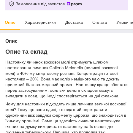
Замовлення під захистом
Опис
Характеристики
Доставка
Оплата
Умови п
Опис
Опис та склад
Настоянку личинок воскової молі отримують шляхом
настоювання личинок Galleria Melonella (великої воскової
молі) в 40%-му спиртовому розчині. Концентрація готової
настоянки – 20%. Вона має колір неміцного чаю та досить
приємний білково-медовий аромат. Настоянку краще збовтати
перед застосуванням, оскільки деякі її складові можуть
випадати в осад, що іноді спостерігається на дні флакона.
Чому для настоянки підходять лише личинки великої воскової
молі? Тому що вони єдині, хто здатний перетравити
бджолиний віск завдяки ферменту церраза, що знаходиться в
їхньому організмі. Саме ця здатність личинок наштовхнула
вчених на думку використати настоянку на їх основі для
лікування туберкульозу. Першим, хто проводив такі