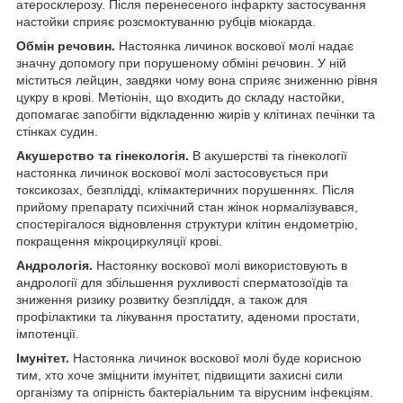
атеросклерозу. Після перенесеного інфаркту застосування
настойки сприяє розсмоктуванню рубців міокарда.
Обмін речовин.
Настоянка личинок воскової молі надає
значну допомогу при порушеному обміні речовин. У ній
міститься лейцин, завдяки чому вона сприяє зниженню рівня
цукру в крові. Метіонін, що входить до складу настойки,
допомагає запобігти відкладенню жирів у клітинах печінки та
стінках судин.
Акушерство та гінекологія.
В акушерстві та гінекології
настоянка личинок воскової молі застосовується при
токсикозах, безплідді, клімактеричних порушеннях. Після
прийому препарату психічний стан жінок нормалізувався,
спостерігалося відновлення структури клітин ендометрію,
покращення мікроциркуляції крові.
Андрологія.
Настоянку воскової молі використовують в
андрології для збільшення рухливості сперматозоїдів та
зниження ризику розвитку безпліддя, а також для
профілактики та лікування простатиту, аденоми простати,
імпотенції.
Імунітет.
Настоянка личинок воскової молі буде корисною
тим, хто хоче зміцнити імунітет, підвищити захисні сили
організму та опірність бактеріальним та вірусним інфекціям.