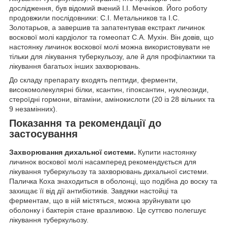
дослідження, був відомий вчений І.І. Мечніков. Його роботу
продовжили послідовники: С.І. Метальников та І.С.
Золотарьов, а завершив та запатентував екстракт личинок
воскової молі кардіолог та гомеопат С.А. Мухін. Він довів, що
настоянку личинок воскової молі можна використовувати не
тільки для лікування туберкульозу, але й для профілактики та
лікування багатьох інших захворювань.
До складу препарату входять пептиди, ферменти,
високомолекулярні білки, ксантин, гіпоксантин, нуклеозиди,
стероїдні гормони, вітаміни, амінокислоти (20 із 28 вільних та
9 незамінних).
Показання та рекомендації до
застосування
Захворювання дихальної системи.
Купити настоянку
личинок воскової молі насамперед рекомендується для
лікування туберкульозу та захворювань дихальної системи.
Паличка Коха знаходиться в оболонці, що подібна до воску та
захищає її від дії антибіотиків. Завдяки настойці та
ферментам, що в ній містяться, можна зруйнувати цю
оболонку і бактерія стане вразливою. Це суттєво полегшує
лікування туберкульозу.