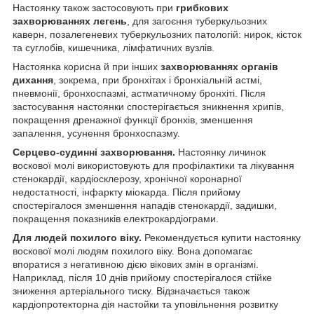
Настоянку також застосовують при
грибкових
захворюваннях легень
, для загоєння туберкульозних
каверн, позалегеневих туберкульозних патологій: нирок, кісток
та суглобів, кишечника, лімфатичних вузлів.
Настоянка корисна й при інших
захворюваннях органів
дихання
, зокрема, при бронхітах і бронхіальній астмі,
пневмонії, бронхоспазмі, астматичному бронхіті. Після
застосування настоянки спостерігається зникнення хрипів,
покращення дренажної функції бронхів, зменшення
запалення, усунення бронхоспазму.
Серцево-судинні захворювання.
Настоянку личинок
воскової молі використовують для профілактики та лікування
стенокардії, кардіосклерозу, хронічної коронарної
недостатності, інфаркту міокарда. Після прийому
спостерігалося зменшення нападів стенокардії, задишки,
покращення показників електрокардіограми.
Для людей похилого віку.
Рекомендується купити настоянку
воскової молі людям похилого віку. Вона допомагає
впоратися з негативною дією вікових змін в організмі.
Наприклад, після 10 днів прийому спостерігалося стійке
зниження артеріального тиску. Відзначається також
кардіопротекторна дія настойки та уповільнення розвитку