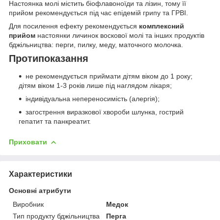
Настоянка молі містить біофлавоноїди та лізин, тому її
прийом рекомендується під час епідемій грипу та ГРВІ.
Для посилення ефекту рекомендується
комплексний
прийом
настоянки личинок воскової молі та інших продуктів
бджільництва: перги, пилку, меду, маточного молочка.
Протипоказання
не рекомендується приймати дітям віком до 1 року;
дітям віком 1-3 років лише під наглядом лікаря;
індивідуальна непереносимість (алергія);
загострення виразкової хвороби шлунка, гострий
гепатит та панкреатит.
Приховати
Характеристики
Основні атрибути
Виробник
Медок
Тип продукту бджільництва
Перга