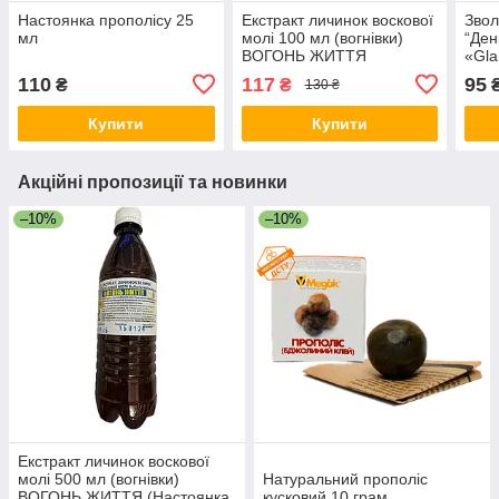
Настоянка прополісу 25
Екстракт личинок воскової
Зво
мл
молі 100 мл (вогнівки)
“Ден
ВОГОНЬ ЖИТТЯ
«Gl
(Настоянка личинок
110
117
95
₴
₴
130 ₴
воскової молі) термін до
04.27
Купити
Купити
Акційні пропозиції та новинки
–10%
–10%
Екстракт личинок воскової
молі 500 мл (вогнівки)
Натуральний прополіс
ВОГОНЬ ЖИТТЯ (Настоянка
кусковий 10 грам.