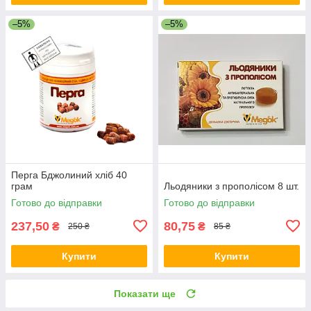
–5%
–5%
Перга Бджолиний хліб 40
грам
Льодяники з прополісом 8 шт.
Готово до відправки
Готово до відправки
237,50
80,75
₴
₴
250 ₴
85 ₴
Купити
Купити
Показати ще