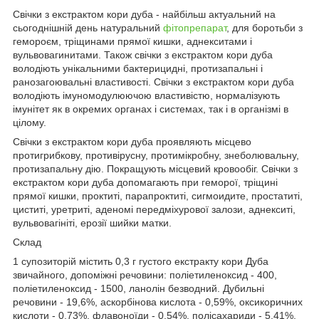
Свічки з екстрактом кори дуба - найбільш актуальний на
сьогоднішній день натуральний
фітопрепарат
, для боротьби з
гемороєм, тріщинами прямої кишки, аднекситами і
вульвовагинитами. Також свічки з екстрактом кори дуба
володіють унікальними бактерицидні, протизапальні і
ранозагоювальні властивості. Свічки з екстрактом кори дуба
володіють імуномодулюючою властивістю, нормалізують
імунітет як в окремих органах і системах, так і в організмі в
цілому.
Свічки з екстрактом кори дуба проявляють місцево
протигрибкову, противірусну, протимікробну, знеболювальну,
протизапальну дію. Покращують місцевий кровообіг. Свічки з
екстрактом кори дуба допомагають при геморої, тріщині
прямої кишки, проктиті, парапроктиті, сигмоидите, простатиті,
циститі, уретриті, аденомі передміхурової залози, аднекситі,
вульвовагініті, ерозії шийки матки.
Склад
1 супозиторій містить 0,3 г густого екстракту кори Дуба
звичайного, допоміжні речовини: поліетиленоксид - 400,
поліетиленоксид - 1500, ланолін безводний. Дубильні
речовини - 19,6%, аскорбінова кислота - 0,59%, оксикоричних
кислоти - 0,73%, флавоноїди - 0,54%, полісахариди - 5,41%,