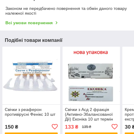
Законом не передбачено повернення та обмін даного товару
належної якості
Всі умови повернення
Подібні товари компанії
Свічки з реаферон
Свічки з Асд 2 фракція
Кре
противірусні Фенікс 10 шт
(Активно-Збалансованої
прот
Дії) Еконіка 10 шт термін
екст
придатності 04.28
Наро
150
133
30
₴
₴
135 ₴