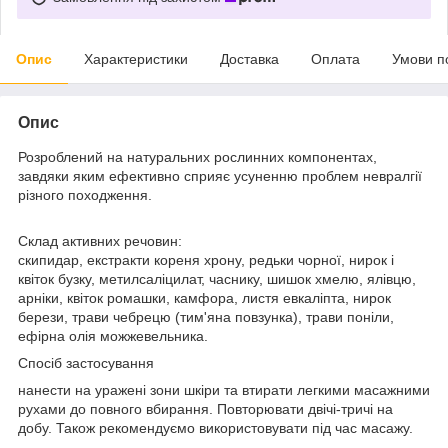
Опис
Характеристики
Доставка
Оплата
Умови п
Опис
Розроблений на натуральних рослинних компонентах,
завдяки яким ефективно сприяє усуненню проблем невралгії
різного походження.
Склад активних речовин:
скипидар, екстракти кореня хрону, редьки чорної, нирок і
квіток бузку, метилсаліцилат, часнику, шишок хмелю, ялівцю,
арніки, квіток ромашки, камфора, листя евкаліпта, нирок
берези, трави чебрецю (тим'яна повзунка), трави поніли,
ефірна олія можжевельника.
Спосіб застосування
нанести на уражені зони шкіри та втирати легкими масажними
рухами до повного вбирання. Повторювати двічі-тричі на
добу. Також рекомендуємо використовувати під час масажу.