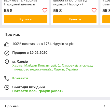
варикозу та набряків
шпори та кісточки від
у хр
Народний цілитель
подагри Народний
ціли
цілитель
55
55
55
₴
₴
Купити
Купити
Про нас
100% позитивних з 1754 відгуків за рік
Працює з 10.02.2020
м. Харків
Харків, Майдан Конституції, 1. Самовивіз зі складу
тимчасово недоступний., Харків, Україна
Контакти
Сьогодні вихідний
Показати весь графік роботи
Про нас