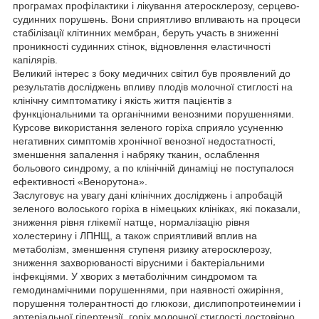
програмах профілактики і лікування атеросклерозу, серцево-
судинних порушень. Вони сприятливо впливають на процеси
стабілізації клітинних мембран, беруть участь в зниженні
проникності судинних стінок, відновлення еластичності
капілярів.
Великий інтерес з боку медичних світил був проявлений до
результатів досліджень впливу плодів молочної стиглості на
клінічну симптоматику і якість життя пацієнтів з
функціональними та органічними венозними порушеннями.
Курсове використання зеленого горіха сприяло усуненню
негативних симптомів хронічної венозної недостатності,
зменшення запалення і набряку тканин, ослаблення
больового синдрому, а по клінічній динаміці не поступалося
ефективності «Венорутона».
Заслуговує на увагу дані клінічних досліджень і апробацій
зеленого волоського горіха в німецьких клініках, які показали,
зниження рівня глікемії натще, нормалізацію рівня
холестерину і ЛПНЩ, а також сприятливий вплив на
метаболізм, зменшення ступеня ризику атеросклерозу,
зниження захворюваності вірусними і бактеріальними
інфекціями. У хворих з метаболічним синдромом та
гемодинамічними порушеннями, при наявності ожиріння,
порушення толерантності до глюкози, дислипопротеинемии і
артеріальної гіпертензії, горіх молочної стиглості достовірно