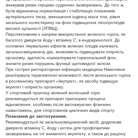
знижував ризик серцево-судинних захворювань. До того ж,
була відзначена нормалізація і стабілізація показників
артеріального тиску, зменшення індексу маси тіла, рівня
загального холестерину на фоні підвищення ліпопротеїдів
високої щільності (ЛПВЩ).
Перспективним є напрям використання зеленого горіха, як
багатого джерела йоду і вітаміну С, в ендокринології. До
основних лікувальних ефектів зелених плодів належать
загальнозміцнюючу дію, можливість підвищувати опірність
організму, здатність нормалізувати гормональний фон,
знизити ризик порушень функції щитовидної залози.
При гострих респіраторних інфекціях медицина Німеччини
реалізувала терапевтичні можливості листя волоського горіха
в рослинному препараті «Імупрет», як засобу підвищує
імунітет і опірність організму.
У спортивній практиці зелений волоський горіх
рекомендується як препарат прискорює процеси
відновлення, особливо після виснажуючих фізичних
навантажень, для спортсменів циклічних видів спорту.
Показання до застосування.
Рекомендується як загальнозміцнюючий засіб, додаткове
джерело вітаміну С, йоду і юглон для профілактики
захворювань на тлі зниженого імунітету, а також до раціону