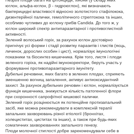
юглон, альфа-юглон, β - гидроюглон), які визначають
бактерицидні властивості відносно золотистого стафілокока,
дизентерійної палички, гемолітичного стрептокока та інших,
особливо чутливих до юглону грибів Candida. До того ж, у
юглон широкий спектр антипаразитарної і противоглистной
активності.
Зелений волоський горіх, за рахунок юглон достовірно
пригнічує усі форми і стадії розвитку паразитів і глистів (яєць,
личинок, дорослих особин і цист), нормалізує імунологічні
показники та біосинтез кишечника. Крім того, листя і плоди
зеленого горіха, як надійні імунокоректори, беруть участь у
формуванні противопаразитарного імунітету.
Дубильні речовини, яких багато в зелених плодах, сприяють
зменшенню вогнищ запалення, активує антиоксидантний
захист. За рахунок дубильних речовин і юглон, нормалізується
функція кишечника, знижується кількість патогенної флори
при схоронності сапрофітної кишкової палички.
Зелений горіх розцінюється як потенційне протизапальний
засіб, яке можна рекомендувати в комплексній терапії
запальних захворювань різної етіології (бронхітах,
холециститах, циститах та інших), а також при будь-яких
соматичних захворюваннях запального генезу.
Плоди молочної стиглості добре зарекомендували себе в