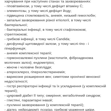
харчування при наступних станах та захворюваннях:
- гіповітамінози, у тому числі дефіцит вітаміну С;
- элементозы, у тому числі дефіцит йоду;
- підвищена стомлюваність, анемія, низький гемоглобін;
- запальні захворювання різної етіології, в тому числі
бактеріальної;
- бактеріальні інфекції, в тому числі стафілококові,
стрептококові;
- грибкові інфекції, в тому числі Candida;
- дисфункції щитовидної залози, у тому числі гіпо - і
гіперфункція;
- анемія комплексної терапії;
- гормонозалежні пухлини (мастопатія, фіброаденома
молочних залоз); ендометріоз;
- жіноче і чоловіче безпліддя;
- атеросклероз, гіперхолестеринемія;
- варикозне розширення вен; симптоми хронічної венозної
недостатності;
- гострі респіраторні інфекції та їх ускладнення (у комплексній
терапії);
- цукровий діабет II типу; ожиріння; метаболічний синдром;
- глистяні, паразитарні інвазії;
- пухлинні захворювання (у комплексній терапії);
- діатез, нейродерміт, псоріаз, грибкові ураження шкіри,