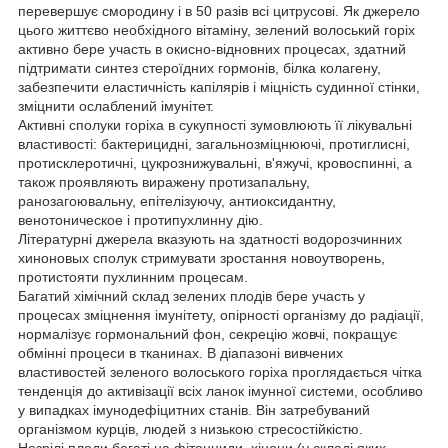
перевершує смородину і в 50 разів всі цитрусові. Як джерело
цього життєво необхідного вітаміну, зелений волоський горіх
активно бере участь в окисно-відновних процесах, здатний
підтримати синтез стероїдних гормонів, білка колагену,
забезпечити еластичність капілярів і міцність судинної стінки,
зміцнити ослаблений імунітет.
Активні сполуки горіха в сукупності зумовлюють її лікувальні
властивості: бактерицидні, загальнозміцнюючі, протиглисні,
протисклеротичні, цукрознижувальні, в'яжучі, кровоспинні, а
також проявляють виражену протизапальну,
ранозагоювальну, епітелізуючу, антиоксидантну,
венотоническое і протипухлинну дію.
Літературні джерела вказують на здатності водорозчинних
хиноновых сполук стримувати зростання новоутворень,
протистояти пухлинним процесам.
Багатий хімічний склад зелених плодів бере участь у
процесах зміцнення імунітету, опірності організму до радіації,
нормалізує гормональний фон, секрецію жовчі, покращує
обмінні процеси в тканинах. В діапазоні вивчених
властивостей зеленого волоського горіха проглядається чітка
тенденція до активізації всіх ланок імунної системи, особливо
у випадках імунодефіцитних станів. Він затребуваний
організмом курців, людей з низькою стресостійкістю.
Незрілі плоди багаті на фітонциди, хінони (у складі яких