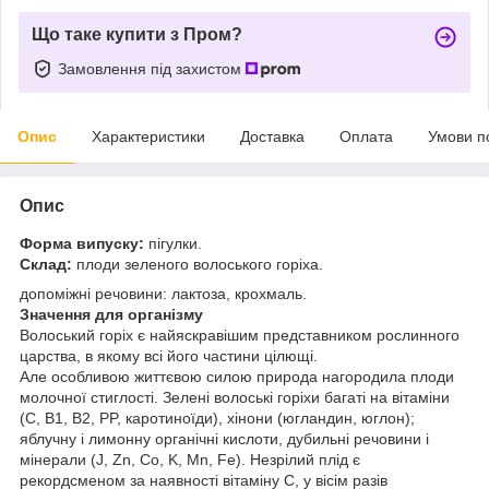
Що таке купити з Пром?
Замовлення під захистом
Опис
Характеристики
Доставка
Оплата
Умови п
Опис
Форма випуску:
пігулки.
Склад:
плоди зеленого волоського горіха.
допоміжні речовини: лактоза, крохмаль.
Значення для організму
Волоський горіх є найяскравішим представником рослинного
царства, в якому всі його частини цілющі.
Але особливою життєвою силою природа нагородила плоди
молочної стиглості. Зелені волоські горіхи багаті на вітаміни
(С, B1, B2, PP, каротиноїди), хінони (югландин, юглон);
яблучну і лимонну органічні кислоти, дубильні речовини і
мінерали (J, Zn, Co, K, Mn, Fe). Незрілий плід є
рекордсменом за наявності вітаміну С, у вісім разів