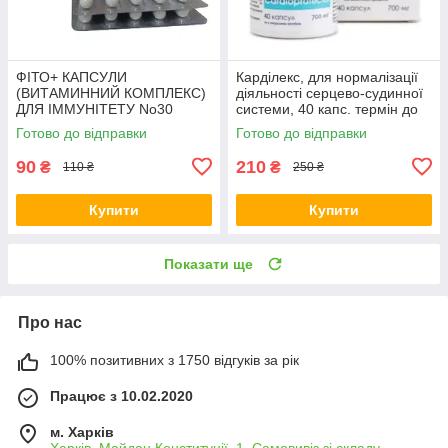
ФІТО+ КАПСУЛИ
Карділекс, для нормалізації
(ВИТАМИННИЙ КОМПЛЕКС)
діяльності серцево-судинної
ДЛЯ ІММУНІТЕТУ No30
системи, 40 капс. термін до
12.26
Готово до відправки
Готово до відправки
90
210
₴
₴
110 ₴
250 ₴
Купити
Купити
Показати ще
Про нас
100% позитивних з 1750 відгуків за рік
Працює з 10.02.2020
м. Харків
Харків, Майдан Конституції, 1. Самовивіз зі складу