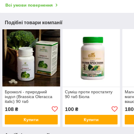
Всі умови повернення
Подібні товари компанії
Брокколі - природний
Суміш проти простатиту
Магн
індол (Brassica Oleracca
90 таб Біола
магн
italic) 90 таб
вашо
табл
108
100
180
₴
₴
Купити
Купити