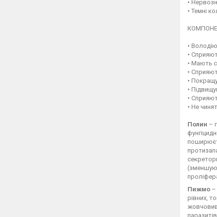
• Нервозн
• Темні ко
КОМПОНЕН
• Володію
• Сприяют
• Мають с
• Сприяю
• Покращ
• Підвищую
• Сприяют
• Не чинят
Полин
– г
фунгіцидн
поширюєть
протизапа
секреторн
(зменшуют
проліфера
Пижмо
– 
рівних, т
жовчовиві
паразитів