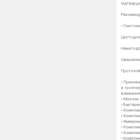
підтвердж
Рекоменду
• Глистови
Цестодозы
Нематодоз
Смешанные
Протозойн
• Прихова
в тропічн
вживання 
• Мікозах 
• Бактери
• Комплек
• Комплек
• Иммунны
• Компле
• Компле
• Компле