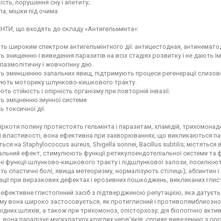
ість, порушення сну і апетиту;
ла, мішки під очима.
ТИ, що входять до складу «Антигельминта»:
ть широким спектром антигельмінтного дії: антицестодная, антинематод
ь знищенню і виведення паразитів на всіх стадіях розвитку і не дають 
пазмолітичну і жовчогінну дію.
ть зменшенню запальних явищ, підтримують процеси регенерації слизов
ують моторику шлунково-кишкового тракту.
ть стійкість і опірність організму при повторній інвазії.
ь зміцненню імунної системи
ь токсичної дії.
іркоти полину протистоять гельмінта і паразитам, хламідій, трихомонад
і властивості, вона ефективна при захворюваннях, що викликаються па
ся на Staphylococcus aureus, Shigella sonnei, Bacillus subtilis; містят
льний ефект, стимулюють функції ретикулоендотеліальної системи та 
і функції шлунково-кишкового тракту і підшлункової залози, посилюю
ь спастичні болі, явища метеоризму, нормалізують стілець); абсинтин 
ції при виразкових дефектах і ерозивних пошкоджень, викликаних глис
ефективне глистогінний засіб з підтвердженою репутацією, яка датуєть
ому вона широко застосовується, як протиглисний і противолямблиозное 
дних шляхів, а також при трихомоноз, опісторхозу; дія біологічно акти
, вона паралізує мускулатуру круглих черв'яків, сприяє виведенню з орг