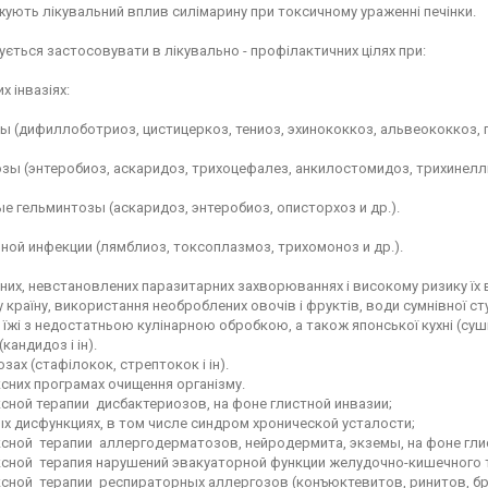
ують лікувальний вплив силімарину при токсичному ураженні печінки.
ється застосовувати в лікувально - профілактичних цілях при:
х інвазіях:
 (дифиллоботриоз, цистицеркоз, тениоз, эхинококкоз, альвеококкоз, г
ы (энтеробиоз, аскаридоз, трихоцефалез, анкилостомидоз, трихинеллы 
 гельминтозы (аскаридоз, энтеробиоз, описторхоз и др.).
ой инфекции (лямблиоз, токсоплазмоз, трихомоноз и др.).
них, невстановлених паразитарних захворюваннях і високому ризику їх 
у країну, використання необроблених овочів і фруктів, води сумнівної 
їжі з недостатньою кулінарною обробкою, а також японської кухні (суші,
(кандидоз і ін).
озах (стафілокок, стрептокок і ін).
сних програмах очищення організму.
сной терапии дисбактериозов, на фоне глистной инвазии;
х дисфункциях, в том числе синдром хронической усталости;
ксной терапии аллергодерматозов, нейродермита, экземы, на фоне гли
ксной терапия нарушений эвакуаторной функции желудочно-кишечного 
ксной терапии респираторных аллергозов (конъюктевитов, ринитов, б