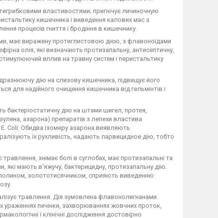
отигрибковими властивостями; пригнічує личиночную
еристальтику кишечника і виведення калових мас з
лення процесів гниття і бродіння в кишечнику.
нями, має виражену протиглистовою дією, з флавоноїдами
 ефірна олія, які визначають протизапальну, антисептичну,
стимулюючий вплив на травну систем і перистальтику
одразнюючу дію на слизову кишечника, підвищує його
ся для надійного очищення кишечника від гельмінтів і
ь бактеріостатичну дію на штами шигел, протея,
азулена, азарона) препаратів з лепехи властива
E. Coli. Обидва ізомеру азарона виявляють
аралізують їх рухливість, надають ларвицидное дію, тобто
 травлення, знімає болі в суглобах, має протизапальні та
и, які мають в'яжучу, бактерицидну, протизапальну дію.
 полином, золототисячником, сприяють виведенню
озу.
алізує травлення. Дія зумовлена флавонолигнанами.
их ураженнях печінки, захворюваннях жовчних проток,
рмакологічні і клінічні дослідження достовірно