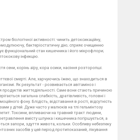
тром біологічної активності: чинить детоксикаційну,
уномодулюючу, бактеріостатичну дію; сприяє очищенню
ащує функціональний стан кишечника і його мікрофлори;
птококову інфекцію.
я сени, корінь аїру, кора осики, насіння розторопші.
иттєвої смерті. Але, харчуючись їжею, що знаходиться в
нізмі. Як результат - розвивається авітаміноз і
ння продуктів життєдіяльності. Саме вони стають причиною
ігається загальна слабкість, дратівливість, головні і
оційного фону. Блідість, відставання в рості, відсутність
ами у дітей. Дуже часто у малюків на тлі гельмінтозу
апетит. Токсини, впливаючи на травний тракт людини,
ретравлення вмісту шлунка і кишечника погіршується, а
ться запори, здуття живота, кольки. Особливу небезпеку
тозних засобів у цей період протипоказаний, лікування