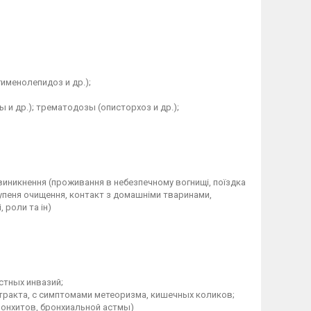
именолепидоз и др.);
и др.); трематодозы (описторхоз и др.);
виникнення (проживання в небезпечному вогнищі, поїздка
ступеня очищення, контакт з домашніми тваринами,
 роли та ін)
стных инвазий;
тракта, с симптомами метеоризма, кишечных коликов;
ронхитов, бронхиальной астмы)