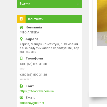
Відгуки
Контакти
ФІТО-АПТЕКА
Харків, Майдан Конституції, 1. Самовиві
з зі складу тимчасово недоступний., Хар
ків, Україна
+380 (66) 890-31-38
мтс
+380 (68) 890-31-38
київстар
https://fitoapteki.com.ua
krupenay@ukr.net