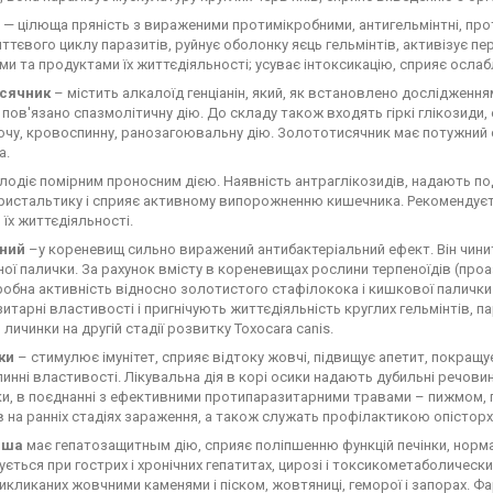
— цілюща пряність з вираженими протимікробними, антигельмінтні, пр
ттєвого циклу паразитів, руйнує оболонку яєць гельмінтів, активізує п
ми та продуктами їх життєдіяльності; усуває інтоксикацію, сприяє ослаб
исячник
– містить алкалоїд генціанін, який, як встановлено досліджен
и пов'язано спазмолітичну дію. До складу також входять гіркі глікозиди,
чу, кровоспинну, ранозагоювальну дію. Золототисячник має потужний 
а.
лодіє помірним проносним дією. Наявність антраглікозидів, надають п
еристальтику і сприяє активному випорожненню кишечника. Рекомендуєть
 їх життєдіяльності.
тний
–у кореневищ сильно виражений антибактеріальний ефект. Він чинит
ної палички. За рахунок вмісту в кореневищах рослини терпеноїдів (про
обна активність відносно золотистого стафілокока і кишкової палички 
итарні властивості і пригнічують життєдіяльність круглих гельмінтів, п
личинки на другій стадії розвитку Toxocara canis.
ки
– стимулює імунітет, сприяє відтоку жовчі, підвищує апетит, покращує
инні властивості. Лікувальна дія в корі осики надають дубильні речовин
ки, в поєднанні з ефективними протипаразитарними травами – пижмом,
в на ранніх стадіях зараження, а також служать профілактикою опісторх
пша
має гепатозащитным дію, сприяє поліпшенню функцій печінки, норм
ється при гострих і хронічних гепатитах, цирозі і токсикометаболическ
викликаних жовчними каменями і піском, жовтяниці, геморої і запорах. Фа