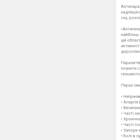
Антипараз
надлишков
сну, розл
«Антигель
найбільш 
цій облас
активніст
дорослих 
Паразитів
планети с
гельмінто
Перші сим
• Неприєм
• Алергія
• Висипан
• Часті за
• Хронічн
• Часті го
• Запори 
• Болі в с