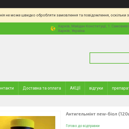
нія не може швидко обробляти замовлення та повідомлення, оскільки з
Харків, Майдан Конституції, 1. Самовиві
Харків, Україна
онтакти
Доставка та оплата
АКЦІЇ
відгуки
препара
Антигельмінт new-біол (120ш
Готово до відправки