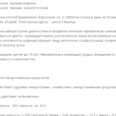
сной терапии энуреза;
ксной терапии онкопатологий.
 и способ применения: Взрослым по 2 таблетки 3 раза в день за 30 мин
я 30 дней. Повторные курсы – раз в 3 месяца.
на лабораторная диагностика и профилактическая терапия всех членов
ваться диеты - преимущественно растительной. Каши (естественные со
ь копчености, рафинированную пищу, молочное, сладкое (сахар, конфе
,5 литра в сутки.
ждение: детям до 14 лет, беременным и кормящим грудью женщинам по
симость компонентов.
тся лекарственным средством
йствия с другими лекарствами: совместим с лекарственными средств
 действия: не выявлены.
уска: 120 таблеток по 0.5 г.
я ценность: г/100 г продукта: белки – 5,0г; углеводы – 13,3 г; жиры – 0,2