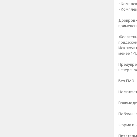
• Комплек
• Компле
Дозировка
применени
Желатель
придержи
Исключит
менее 1-1
Предупре
неперено
Без ГМО.
Не являе
Взаимоде
Побочные
Форма вып
Питательна