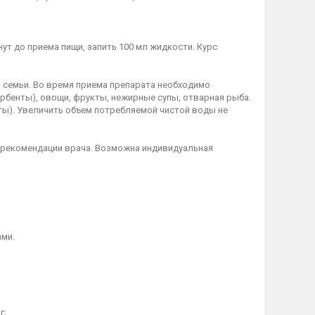
ут до приема пищи, запить 100 мл жидкости. Курс
 семьи. Во время приема препарата необходимо
рбенты), овощи, фрукты, нежирные супы, отварная рыба.
ты). Увеличить объем потребляемой чистой воды не
 рекомендации врача. Возможна индивидуальная
ами.
г;