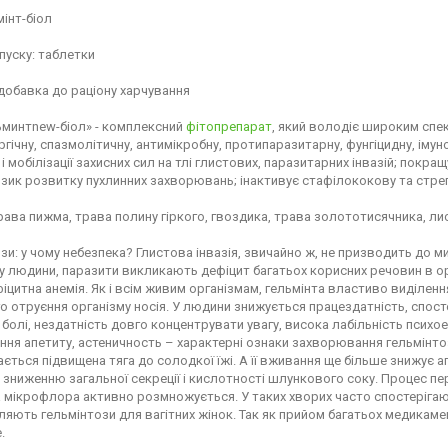
інт-біол
пуску: таблетки
добавка до раціону харчування
ьминтnew-біол» - комплексний
фітопрепарат
, який володіє широким спек
гічну, спазмолітичну, антимікробну, протипаразитарну, фунгіцидну, ім
 і мобілізації захисних сил на тлі глистових, паразитарних інвазій; покр
зик розвитку пухлинних захворювань; інактивує стафілококову та стре
ава пижма, трава полину гіркого, гвоздика, трава золототисячника, лист
зи: у чому небезпека? Глистова інвазія, звичайно ж, не призводить до м
 людини, паразити викликають дефіцит багатьох корисних речовин в орга
іцитна анемія. Як і всім живим організмам, гельмінта властиво виділе
о отруєння організму носія. У людини знижується працездатність, спостер
 болі, нездатність довго концентрувати увагу, висока лабільність психоем
ння апетиту, астеничность – характерні ознаки захворювання гельмінтоз
ається підвищена тяга до солодкої їжі. А її вживання ще більше знижує 
зниженню загальної секреції і кислотності шлункового соку. Процес пе
 мікрофлора активно розмножується. У таких хворих часто спостерігаю
яють гельмінтози для вагітних жінок. Так як прийом багатьох медикамен
.