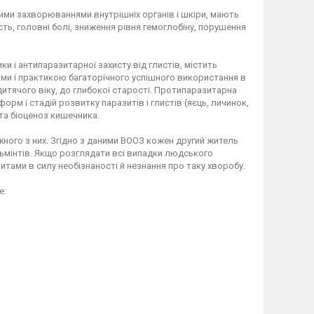
ими захворюваннями внутрішніх органів і шкіри, мають
ь, головні болі, зниження рівня гемоглобіну, порушення
и і антипаразитарної захисту від глистів, містить
ими і практикою багаторічного успішного використання в
 дитячого віку, до глибокої старості. Протипаразитарна
орм і стадій розвитку паразитів і глистів (яєць, личинок,
 та біоценоз кишечника.
жного з них. Згідно з даними ВООЗ кожен другий житель
льмінтів. Якщо розглядати всі випадки людського
итами в силу необізнаності й незнання про таку хворобу.
е: