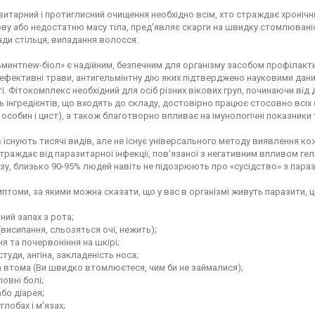
итарний і протиглисний очищення необхідно всім, хто страждає хронічн
у або недостатню масу тіла, пред'являє скарги на швидку стомлюваніст
ади стільця, випадання волосся.
минтnew-біол» є надійним, безпечним для організму засобом профілактик
ефективні трави, антигельмінтну дію яких підтверджено науковими дан
ті. Фітокомплекс необхідний для осіб різних вікових груп, починаючи від
ь інгредієнтів, що входять до складу, достовірно працює стосовно всіх ф
особин і цист), а також благотворно впливає на імунологічні показники
 існують тисячі видів, але не існує універсального методу виявлення ко
траждає від паразитарної інфекції, пов'язаної з негативним впливом ге
зу, близько 90-95% людей навіть не підозрюють про «сусідство» з параз
птоми, за якими можна сказати, що у вас в організмі живуть паразити, ц
ний запах з рота;
 (висипання, сльозяться очі, нежить);
ня та почервоніння на шкірі;
студи, ангіна, закладеність носа;
а втома (Ви швидко втомлюєтеся, чим би не займалися);
ловні болі;
або діарея;
углобах і м'язах;