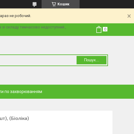
Кошик
араз не робочий.
з зі складу тимчасово недоступний.,
Пошук...
ти по захворюванням
т), (Біоліка)