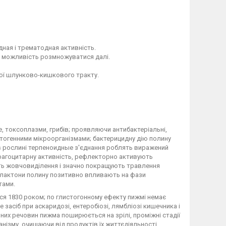
ная і трематодная активність.
їм можливість розмножуватися далі.
ої шлунково-кишкового тракту.
е, токсоплазми, грибів; проявляючи антибактеріальні,
тогенними мікроорганізмами; бактерицидну дію полину
ься в рослині терпеноидные з'єднання роблять виражений
фагоцитарну активність, рефлекторно активують
ть жовчовиділення і значно покращують травлення
і лактони полину позитивно впливають на фази
тами.
ся 1830 роком; по глистогонному ефекту пижмі немає
засіб при аскаридозі, ентеробіозі, лямбліозі кишечника і
вних речовин пижма поширюється на зрілі, проміжні стадії
анізму, очищаючи від продуктів їх життєдіяльності.