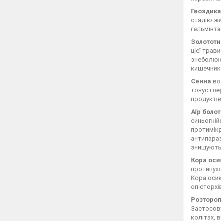
Гвоздика
стадію жи
гельмінта
Золотот
цієї трав
знеболюю
кишечник
Сенна
во
тонус і п
продуктів
Аїр боло
синьогній
протимікр
антипараз
знищують 
Кора оси
протипухл
Кора оси
опісторхі
Розторо
Застосову
колітах, 