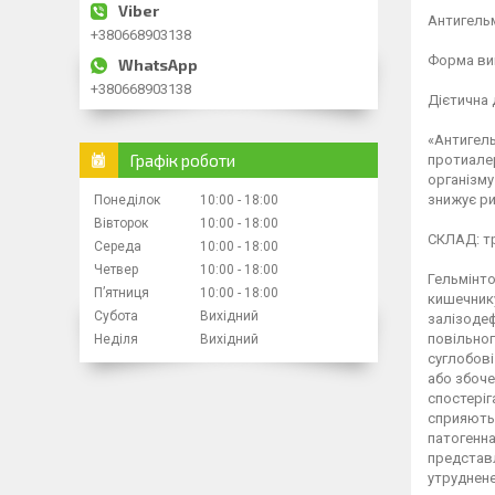
Антигельм
+380668903138
Форма ви
+380668903138
Дієтична 
«Антигел
Графік роботи
протиалер
організму
знижує ри
Понеділок
10:00
18:00
Вівторок
10:00
18:00
СКЛАД: тр
Середа
10:00
18:00
Четвер
10:00
18:00
Гельмінто
Пʼятниця
10:00
18:00
кишечнику
Субота
Вихідний
залізодеф
повільног
Неділя
Вихідний
суглобові
або збоче
спостеріг
сприяють 
патогенна
представл
утруднене