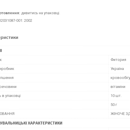
отовлення:
дивитись на упаковці.
-32031087-001: 2002
еристики
І
к
Фитория
виробник
Україна
іпшення
кровообіг
 речовини
вітаміни
ь в упаковці
10 шт.
50 г
ЮВАННЯ
ЖІНОЧЕ З
УВАЛЬНИЦЬКІ ХАРАКТЕРИСТИКИ