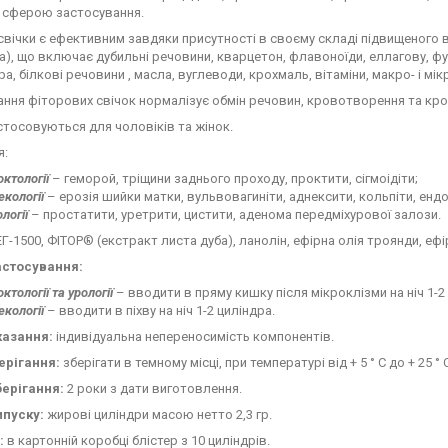
сферою застосування.
свічки є ефективним завдяки присутності в своєму складі підвищеного 
а), що включає дубильні речовини, кварцетон, флавоноїди, еллагову, фу
а, білкові речовини , масла, вуглеводи, крохмаль, вітаміни, макро- і мі
ння фіторових свічок нормалізує обмін речовин, кровотворення та кро
стосовуються для чоловіків та жінок.
я:
октології
– геморой, тріщини заднього проходу, проктити, сігмоідіти;
некології
– ерозія шийки матки, вульвовагиніти, аднексити, кольпіти, енд
ології
– простатити, уретрити, цистити, аденома передміхурової залози.
Г-1500, ФІТОР® (екстракт листа дуба), ланолін, ефірна олія троянди, ефі
астосування:
октології та урології
– вводити в пряму кишку після мікроклізми на ніч 1-2
некології
– вводити в піхву на ніч 1-2 циліндра.
азання:
індивідуальна непереносимість компонентів.
ерігання:
зберігати в темному місці, при температурі від + 5 ° С до + 25 °
берігання:
2 роки з дати виготовлення.
пуску:
жирові циліндри масою нетто 2,3 гр.
:
в картонній коробці блістер з 10 циліндрів.