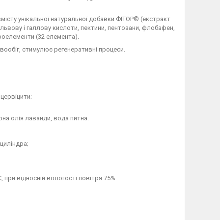
вмісту унікальної натуральної добавки ФІТОР® (екстракт
львову і галлову кислоти, пектини, пентозани, флобафен,
кроелементи (32 елемента).
вообіг, стимулює регенеративні процеси.
оцервіцити;
рна олія лаванди, вода питна.
 циліндра;
 С, при відносній вологості повітря 75%.