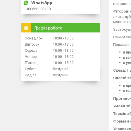
широкою 
+380668903138
Фіторові 
листа дуб
моносахар
Графік роботи
Застосува
Свічки за
Понеділок
10:00
18:00
Показанн
Вівторок
10:00
18:00
Середа
10:00
18:00
в пр
Четвер
10:00
18:00
в гі
в ур
Пʼятниця
10:00
18:00
Субота
Вихідний
Склад:
ПЕ
Неділя
Вихідний
Спосіб з
в пр
в гі
Протипок
Умови зб
Термін з
Форма ви
Упаковка