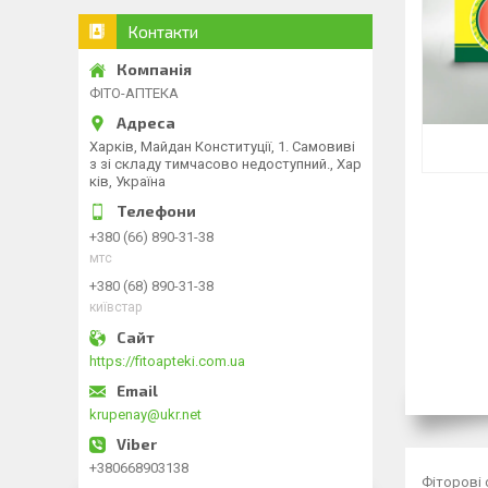
Контакти
ФІТО-АПТЕКА
Харків, Майдан Конституції, 1. Самовиві
з зі складу тимчасово недоступний., Хар
ків, Україна
+380 (66) 890-31-38
мтс
+380 (68) 890-31-38
київстар
https://fitoapteki.com.ua
krupenay@ukr.net
+380668903138
Фіторові