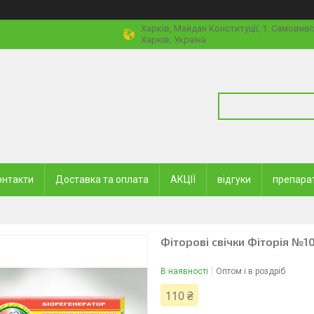
Харків, Майдан Конституції, 1. Самовиві
Харків, Україна
онтакти
Доставка та оплата
АКЦІЇ
відгуки
препара
Фіторові свічки Фіторія №1
В наявності
Оптом і в роздріб
110 ₴