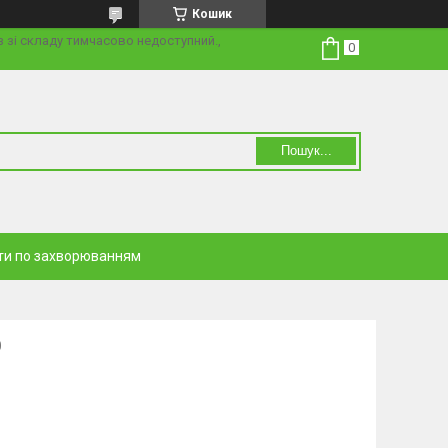
Кошик
з зі складу тимчасово недоступний.,
Пошук...
ти по захворюванням
0