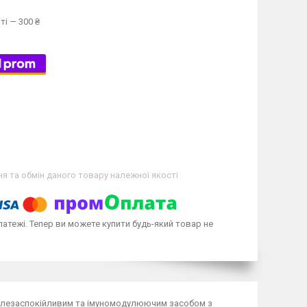
ті — 300 ₴
я та обмін даного товару належної якості
латежі. Тепер ви можете купити будь-який товар не
болезаспокійливим та імуномодулюючим засобом з