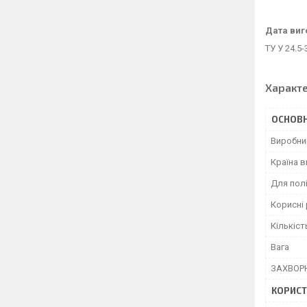
Дата виг
ТУ У 24.5
Характ
ОСНОВН
Виробни
Країна 
Для пол
Корисні
Кількіст
Вага
ЗАХВОР
КОРИСТ