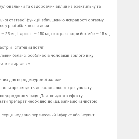
тимулювальний та оздоровчий вплив на еректильну та
ьної статевої функції, збільшенню яскравості оргазму,
я у разі збільшення дози.
 25 мг, L-аргінін — 150 мг, екстракт кори йохімбе — 15 мг,
стрій і статевий потяг.
льний баланс, особливо в чоловіків зрілого віку.
ють на організм.
вих для передміхурової залози.
ом вони призводять до колосального результату.
день упродовж місяця. Для швидкого ефекту
ивати препарат необхідно до їди, запиваючи чистою
 серця, недавно перенесений інфаркт або інсульт,