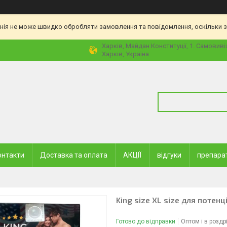
нія не може швидко обробляти замовлення та повідомлення, оскільки з
Харків, Майдан Конституції, 1. Самовиві
Харків, Україна
онтакти
Доставка та оплата
АКЦІЇ
відгуки
препара
King size XL size для потенці
Готово до відправки
Оптом і в роздр