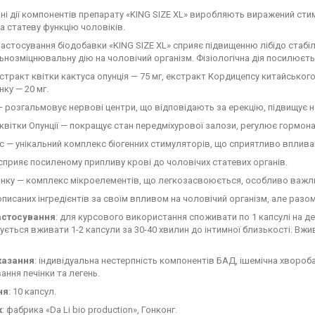
чні дії компонентів препарату «KING SIZE XL» виробляють виражений с
а статеву функцію чоловіків.
астосування біодобавки «KING SIZE XL» сприяє підвищенню лібідо стабіл
ьнозміцнювальну дію на чоловічий організм. Фізіологічна дія посилюєтьс
кстракт квітки кактуса опунція — 75 мг, екстракт Кордицепсу китайського —
нку — 20 мг.
— розгальмовує нервові центри, що відповідають за ерекцію, підвищує на
квітки Опунції — покращує стан передміхурової залози, регулює гормона
 — унікальний комплекс біогенних стимуляторів, що сприятливо вплива
 сприяє посиленому припливу крові до чоловічих статевих органів.
нку — комплекс мікроелементів, що легкозасвоюється, особливо важли
описаних інгредієнтів за своїм впливом на чоловічий організм, але раз
астосування
: для курсового використання споживати по 1 капсулі на 
ється вживати 1-2 капсули за 30-40 хвилин до інтимної близькості. Вж
казання
: індивідуальна нестерпність компонентів БАД, ішемічна хвороба
ння печінки та легень.
ня
: 10 капсул.
к
: фабрика «Da Li bio production», Гонконг.