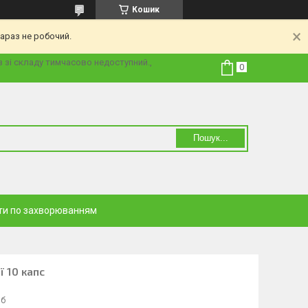
Кошик
араз не робочий.
з зі складу тимчасово недоступний.,
Пошук...
ти по захворюванням
ї 10 капс
іб