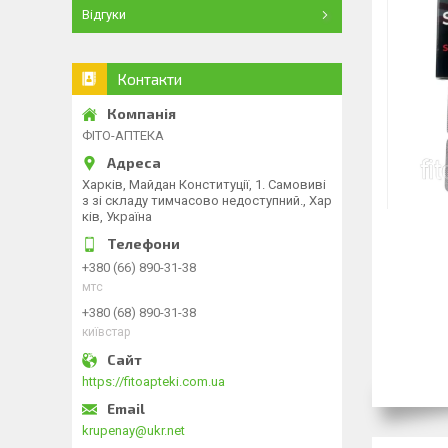
Відгуки
Контакти
ФІТО-АПТЕКА
Харків, Майдан Конституції, 1. Самовиві
з зі складу тимчасово недоступний., Хар
ків, Україна
+380 (66) 890-31-38
мтс
+380 (68) 890-31-38
київстар
https://fitoapteki.com.ua
krupenay@ukr.net