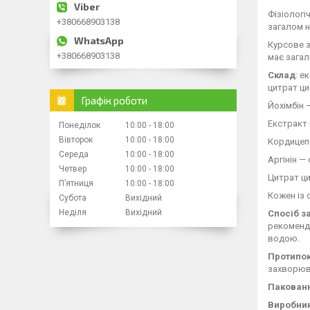
Фізіологі
+380668903138
загалом н
Курсове з
+380668903138
має загал
Склад
: е
цитрат ци
Графік роботи
Йохімбін 
Екстракт 
Понеділок
10:00
18:00
Вівторок
10:00
18:00
Кордицепс
Середа
10:00
18:00
Аргінін —
Четвер
10:00
18:00
Цитрат ци
Пʼятниця
10:00
18:00
Кожен із 
Субота
Вихідний
Неділя
Вихідний
Спосіб з
рекоменду
водою.
Протипо
захворюва
Пакован
Виробни