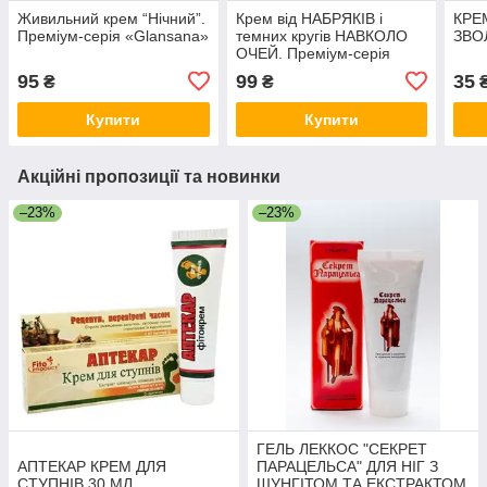
Живильний крем “Нічний”.
Крем від НАБРЯКІВ і
КРЕ
Преміум-серія «Glansana»
темних кругів НАВКОЛО
ЗВО
ОЧЕЙ. Преміум-серія
«Glansana»
95
99
35
₴
₴
Купити
Купити
Акційні пропозиції та новинки
–23%
–23%
ГЕЛЬ ЛЕККОС "СЕКРЕТ
АПТЕКАР КРЕМ ДЛЯ
ПАРАЦЕЛЬСА" ДЛЯ НІГ З
СТУПНІВ 30 МЛ
ШУНГІТОМ ТА ЕКСТРАКТОМ