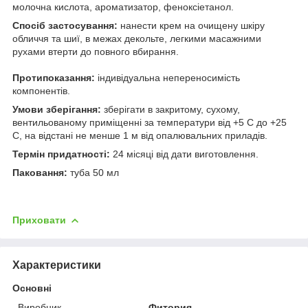
молочна кислота, ароматизатор, феноксіетанол.
Спосіб застосування:
нанести крем на очищену шкіру
обличчя та шиї, в межах декольте, легкими масажними
рухами втерти до повного вбирання.
Протипоказання:
індивідуальна непереносимість
компонентів.
Умови зберігання:
зберігати в закритому, сухому,
вентильованому приміщенні за температури від +5 С до +25
С, на відстані не менше 1 м від опалювальних приладів.
Термін придатності:
24 місяці від дати виготовлення.
Паковання:
туба 50 мл
Приховати
Характеристики
Основні
Виробник
Фитория