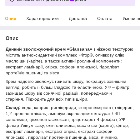
Опис
Характеристики
Доставка
Оплата
Умови п
Опис
Денний зволожуючий крем «Glansana»
з ніжною текстурою
містить антиоксидантний комплекс Фітор®, оливкову олію,
масло ши (каріте), а також активні рослинні компоненти:
екстракт ламінарії, огірка, софори японської, гідролізат
протеїнів пшениці та вівса.
Крем надовго зволожує і живить шкіру, покращує зовнішній
вигляд, робить її більш гладкою та еластичною. УФ – фільтр
захищає шкіру від сонячної радіації, попереджаючи
старіння. Підходить для всіх типів шкіри.
Склад:
вода, каприк тригліцериди, ізопропілмірістат, гліцерин,
1,2-пропіленгліколь, амоніум акрілоілдіметілтаурат / ВП
сополімер, ціклопентасілоксан, тріцетеарет-4 фосфат, УФ-
фільтр Увінул Easy, олія оливкова, масло ши (каріте), фітор,
екстракт ламінарії, екстракт огірка, екстракт софори
японської, гідролізат протеїнів пшениці, вівса, ячменю,