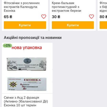
Фітосвічки з рослинних
Крем-бальзам
Фіто
екстрактів Календула
протизастудний з
з бі
Еконіка
екстрактом берези
відн
Народний цілитель 10 г.
10 ш
65
30
80
₴
₴
Купити
Купити
Акційні пропозиції та новинки
–1%
Свічки з Асд 2 фракція
(Активно-Збалансованої Дії)
Еконіка 10 шт термін