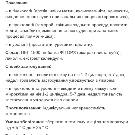
Показання:
– в гінекології (ерозія шийки матки, вульвовагиніти, аднексити,
зміцнення стінок судин при запальних процесах і кровотечах);
– в проктології (геморой, тріщини заднього проходу, проктити,
коліти, сігмоїдити, зміцнення стінок судин при запальних
процесах прямої кишки);
– в урології (простатити, уретрити, цистити).
Склад:
ПЕГ-1500, добавка ФІТОР® (екстракт листа дуба),
ланолін, екстракт календули.
Спосіб застосування:
– в гінекології – вводити в піхву на ніч 1-2 циліндра, 5-7 днів,
надалі тривалість застосування узгоджується з лікарем;
– в проктології та урології – вводити в пряму кишку після
мікроклізми на ніч 1-2 циліндра, 5-7 днів, надалі тривалість
застосування узгоджується з лікарем.
Протипоказання:
індивідуальна непереносимість
компонентів.
Умови зберігання:
зберігати в темному місці за температури
від + 5 ° С до + 25 ° С.