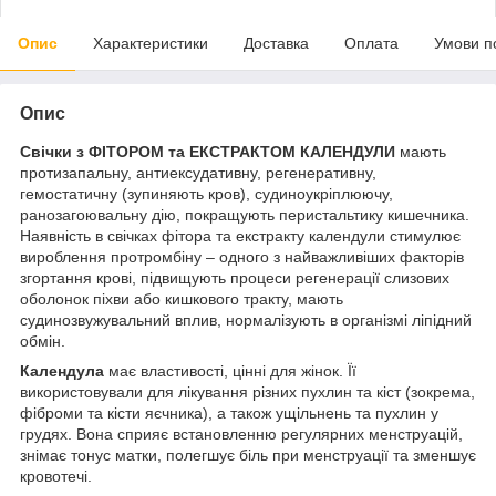
Опис
Характеристики
Доставка
Оплата
Умови п
Опис
Свічки з ФІТОРОМ та ЕКСТРАКТОМ КАЛЕНДУЛИ
мають
протизапальну, антиексудативну, регенеративну,
гемостатичну (зупиняють кров), судиноукріплюючу,
ранозагоювальну дію, покращують перистальтику кишечника.
Наявність в свічках фітора та екстракту календули стимулює
вироблення протромбіну – одного з найважливіших факторів
згортання крові, підвищують процеси регенерації слизових
оболонок піхви або кишкового тракту, мають
судинозвужувальний вплив, нормалізують в організмі ліпідний
обмін.
Календула
має властивості, цінні для жінок. Її
використовували для лікування різних пухлин та кіст (зокрема,
фіброми та кісти яєчника), а також ущільнень та пухлин у
грудях. Вона сприяє встановленню регулярних менструацій,
знімає тонус матки, полегшує біль при менструації та зменшує
кровотечі.