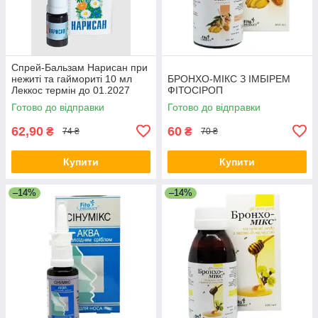
Спрей-Бальзам Нарисан при
нежиті та гаймориті 10 мл
БРОНХО-МІКС З ІМБІРЕМ
Леккос термін до 01.2027
ФІТОСІРОП
Готово до відправки
Готово до відправки
62,90
60
₴
₴
74 ₴
70 ₴
Купити
Купити
–14%
–14%