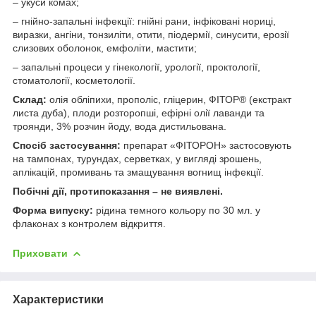
– укуси комах;
– гнійно-запальні інфекції: гнійні рани, інфіковані нориці,
виразки, ангіни, тонзиліти, отити, піодермії, синусити, ерозії
слизових оболонок, емфоліти, мастити;
– запальні процеси у гінекології, урології, проктології,
стоматології, косметології.
Склад:
олія обліпихи, прополіс, гліцерин, ФІТОР® (екстракт
листа дуба), плоди розторопші, ефірні олії лаванди та
троянди, 3% розчин йоду, вода дистильована.
Спосіб застосування:
препарат «ФІТОРОН» застосовують
на тампонах, турундах, серветках, у вигляді зрошень,
аплікацій, промивань та змащування вогнищ інфекції.
Побічні дії, протипоказання – не виявлені.
Форма випуску:
рідина темного кольору по 30 мл. у
флаконах з контролем відкриття.
Приховати
Характеристики