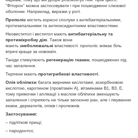
“Фіторон” можна застосовувати і при пошкодженні слизової
оболонки. Наприклад, виразки у роті.
Прополіс
містить корисні сполуки з антибактеріальними,
протизапальними та антиоксидантними властивостями.
Неовеститол і веститол мають
антибактеріальну та
протимікробну дію
. Також вони
мають
знеболювальні
властивості: прополіс знімає біль
втричі краще за новокаїн.
Таніди стимулюють
регенерацію тканин
, пошкоджених під
час запалення.
Терпени мають
протигрибкові властивості
.
Олія обліпихи
багата жирними кислотами, аскорбіновою
кислотою, каротином (провітамін А), вітамінами В1, В3, Е,
тому примочки і аплікації з маслом обліпихи зменшують
запалення і сприяють не тільки загоєнню ран, але і лікуванню
екзем, дерматитів, опіків і пролежнів.
Застосування:
– підліткові прищі;
– пародонтоз;