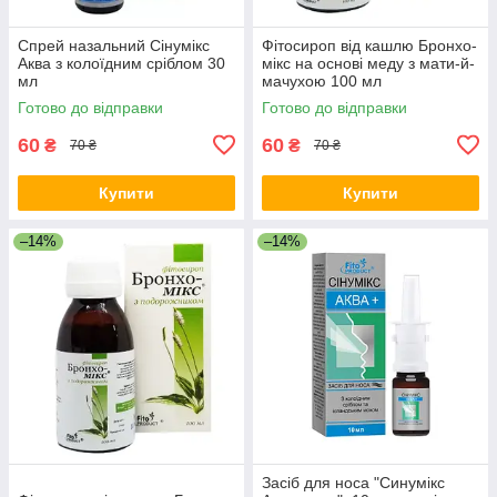
Спрей назальний Сінумікс
Фітосироп від кашлю Бронхо-
Аква з колоїдним сріблом 30
мікс на основі меду з мати-й-
мл
мачухою 100 мл
Готово до відправки
Готово до відправки
60
60
₴
₴
70 ₴
70 ₴
Купити
Купити
–14%
–14%
Засіб для носа "Синумікс