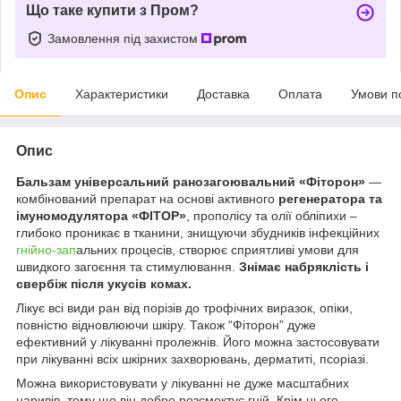
Що таке купити з Пром?
Замовлення під захистом
Опис
Характеристики
Доставка
Оплата
Умови п
Опис
Бальзам універсальний ранозагоювальний «Фіторон»
—
комбінований препарат на основі активного
регенератора та
імуномодулятора «ФІТОР»
, прополісу та олії обліпихи –
глибоко проникає в тканини, знищуючи збудників інфекційних
гнійно-зап
альних процесів, створює сприятливі умови для
швидкого загоєння та стимулювання.
Знімає набряклість і
свербіж після укусів комах.
Лікує всі види ран від порізів до трофічних виразок, опіки,
повністю відновлюючи шкіру. Також “Фіторон” дуже
ефективний у лікуванні пролежнів. Його можна застосовувати
при лікуванні всіх шкірних захворювань, дерматиті, псоріазі.
Можна використовувати у лікуванні не дуже масштабних
наривів, тому що він добре розсмоктує гній. Крім цього,