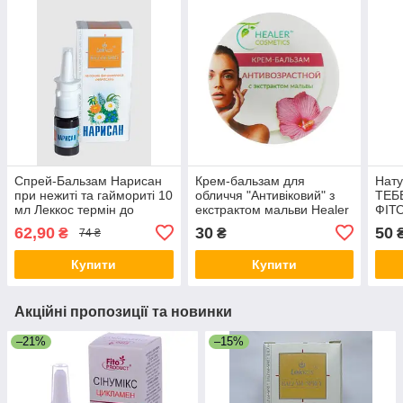
Спрей-Бальзам Нарисан
Крем-бальзам для
Нату
при нежиті та гаймориті 10
обличчя "Антивіковий" з
ТЕБ
мл Леккос термін до
екстрактом мальви Healer
ФІТ
01.2027
Cosmetics
62,90
30
50
₴
₴
74 ₴
Купити
Купити
Акційні пропозиції та новинки
–21%
–15%